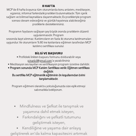
𝟴 𝗛𝗔𝗙𝗧𝗔
MCP’de 8 hafta boyunca tüm oturumlarda konu anlatımı, meditasyon,
egzersiz, informal farkındalık pratikleri bulunmaktadır. Tüm içerik
sağlam ve bilimsel kaynaklara dayanmaktadır, Ev pratikleriyle program
sonrası devam edeceğiniz ve günlük hayatınıza alabileceğiniz
pratiklerle desteklenirsiniz.
Programın faydasını sağlayan şey büyük oranda pratiklerin düzenli
uygulanmasıdır. Program
sırasında kayıt alınmaz. Katılımcıların en fazla iki oturuma katılmamaları
uygundur. Ve oturumların % 80 ine katılanlara eğitmen tarafından MCP
katılımcı sertifikası sunulur.
𝗕𝗶𝗟𝗚𝗶 𝗩𝗘 𝗕𝗔𝗦̧𝗩𝗨𝗥𝗨
• Profildeki linkten başvuru formunu doldurabilir veya
pinarbil@gmail.com
’a yazabilirsiniz
• Meditasyon ses kayıtları ve sertifikasyon program ücretine dahildir.
• Program sonunda MCP Katılım Sertifikası verilir. Eğitmen sertifikası
değildir.
Bu sertifika MCP eğitmenlik eğitiminin ön koşullarından birini
karşılamaktadır.
Program eğitmeni olarak bu yolculuğunuzda size eşlik etmeyi
sabırsızlıkla bekliyorum.
Mindfulness ve Şefkat ile tanışmak ve
yaşamına dahil etmek isteyen,
Farkındalığını ve şefkatli tutumunu
geliştirmek isteyen,
Kendiliğine ve yaşama dair anlayış
geliştirerek an’da kalma kapasitesini artırmak