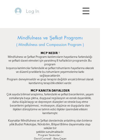
Log In
Mindfulness ve Şefkat Programı
( Mindfulness and Compassion Program )
𝗠𝗖𝗣 𝗡𝗘𝗗İ𝗥 ?
Mindfulness ve Şefkat Programı katılımcıların hayatlarına farkındalığı
ve şefkati davet etmeleri için yaratılmış 8 haftalık bir programdır. Bu
program
boyunca katılımcılar farkındalık ve şefkat tohumlarını hayatlarına ekecek
ve düzenli pratiklerle bu tohumların yeşermelerine katkı
sağlayacaklardır.
Program deneyimseldir ve grup terapisi değildir ancak bilimsel olarak
kanıtlanmış terapötik etkileri vardır.
𝗠𝗖𝗣 𝗞𝗔𝗡𝗜𝗧𝗔 𝗗𝗔𝗬𝗔𝗟𝗜𝗗𝗜𝗥
Çok sayıda bilimsel araştırma, farkındalık ve şefkat becerilerinin, yaşam
zorluklarıyla başa çıkma, duygusal regülasyon ve esnek dayanıklılık,
daha düşük kaygı ve depresyon düzeyleri ve stresle baş etme
becerilerini geliştirmesi, motivasyon, düşünce ve duygularla olan
ilişkileri dönüştürme ve tatmin edici ilişkiler üzerindeki etkisini
kanıtlamıştır.
Kaynaklar Mindfulness ve Şefkat derslerinde anlatılmış olan binlerce
yıllık Budist Psikolojiye, Nörobilim, Bilişsel Bilime dayanmakta olup
seküler bir
şekilde sunulmaktadır.
Program Yaratıcıları :
David Cornwell - Banu Çeçen